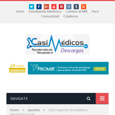
Twitter
Facebook
Google+
youtube
Pinterest
instagram
tumblr
RSS
Inicio
Estudiando Medicina
Camino al MIR
Foro
Comunidad
Colabora
NAVIGATE
»
»
Home
Apuntes
Ciclo Superior De Dietética
FISIOPATOLOGÍA