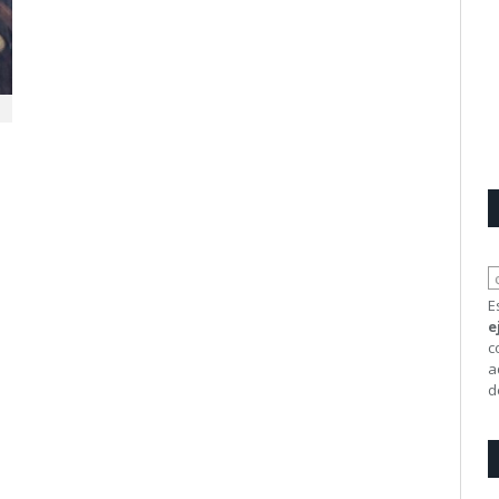
E
e
c
a
d