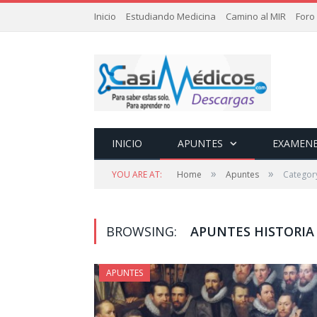
Inicio
Estudiando Medicina
Camino al MIR
Foro
INICIO
APUNTES
EXAMEN
»
»
YOU ARE AT:
Home
Apuntes
Category
BROWSING:
APUNTES HISTORIA
APUNTES