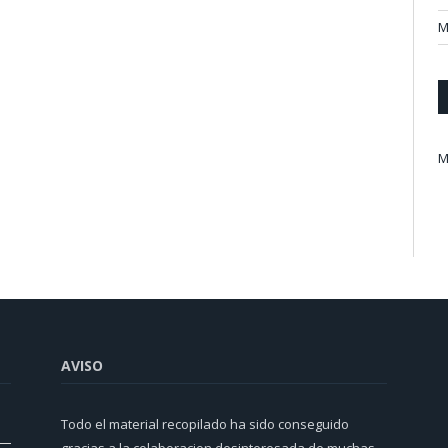
M
M
AVISO
Todo el material recopilado ha sido conseguido
gracias a la colaboracion desinteresada de muchas