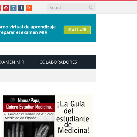
le+
youtube
Pinterest
instagram
tumblr
RSS
EXAMEN MIR
COLABORADORES