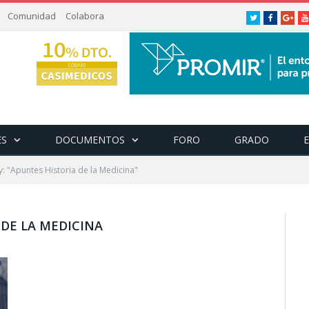
Comunidad
Colabora
Twitter
Facebook
Goog
ES
DOCUMENTOS
FORO
GRADO
: "Apuntes Historia de la Medicina"
 DE LA MEDICINA