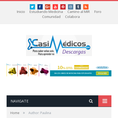
Twitter
Facebook
Google+
youtube
Pinterest
instagram
tumblr
RSS
Inicio
Estudiando Medicina
Camino al MIR
Foro
Comunidad
Colabora
NAVIGATE
»
Home
Author: Paulina