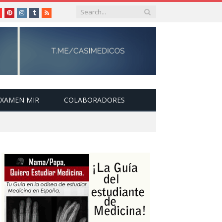
le+
youtube
Pinterest
instagram
tumblr
RSS
EXAMEN MIR
COLABORADORES