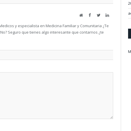
2
a
Website
Facebook
Twitter
LinkedIn
Medicos y especialista en Medicina Familiar y Comunitaria ¿Te
/ No? Seguro que tienes algo interesante que contarnos ¿te
M