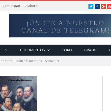
Comunidad
Colabora
Twitter
Facebook
Goog
ES
DOCUMENTOS
FORO
GRADO
de introducción a la medicina – Santander