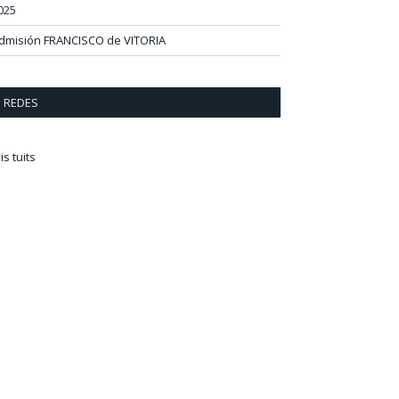
025
dmisión FRANCISCO de VITORIA
REDES
is tuits