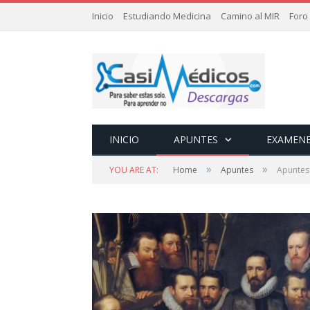
Inicio
Estudiando Medicina
Camino al MIR
Foro
INICIO
APUNTES
EXAMEN
»
»
YOU ARE AT:
Home
Apuntes
Apuntes 