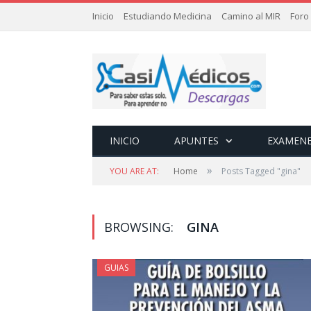
Inicio
Estudiando Medicina
Camino al MIR
Foro
INICIO
APUNTES
EXAMEN
»
YOU ARE AT:
Home
Posts Tagged "gina"
BROWSING:
GINA
GUIAS