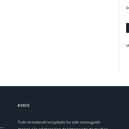
B
M
AVISO
Todo el material recopilado ha sido conseguido
gracias a la colaboracion desinteresada de muchas