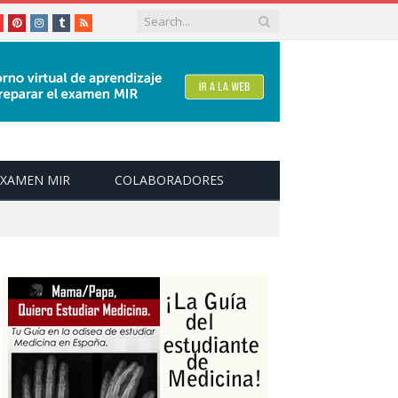
le+
youtube
Pinterest
instagram
tumblr
RSS
EXAMEN MIR
COLABORADORES