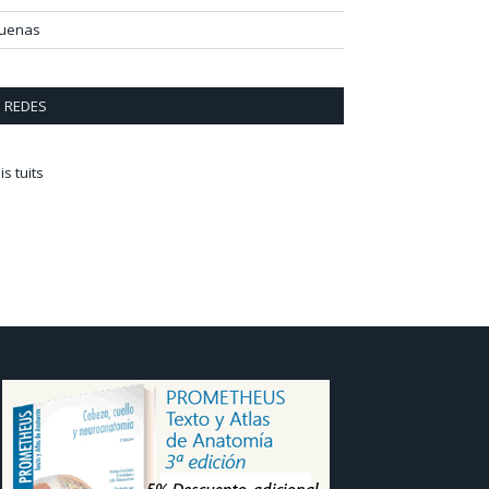
uenas
REDES
is tuits